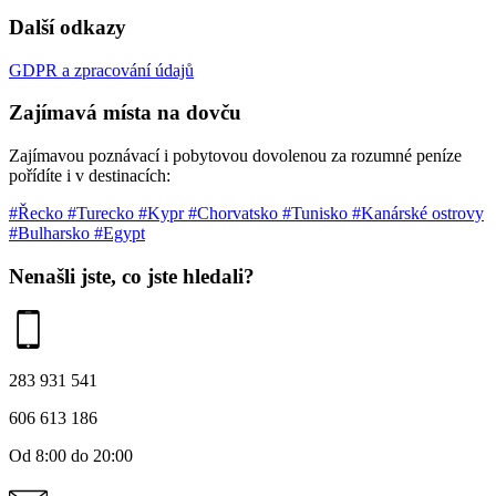
Další odkazy
GDPR a zpracování údajů
Zajímavá místa na dovču
Zajímavou poznávací i pobytovou dovolenou za rozumné peníze
pořídíte i v destinacích:
#Řecko
#Turecko
#Kypr
#Chorvatsko
#Tunisko
#Kanárské ostrovy
#Bulharsko
#Egypt
Nenašli jste, co jste hledali?
283 931 541
606 613 186
Od 8:00 do 20:00