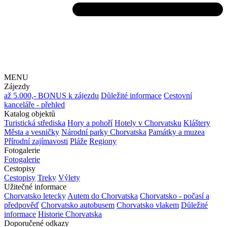
MENU
Zájezdy
až 5.000,- BONUS k zájezdu
Důležité informace
Cestovní
kanceláře - přehled
Katalog objektů
Turistická střediska
Hory a pohoří
Hotely v Chorvatsku
Kláštery
Města a vesničky
Národní parky Chorvatska
Památky a muzea
Přírodní zajímavosti
Pláže
Regiony
Fotogalerie
Fotogalerie
Cestopisy
Cestopisy
Treky
Výlety
Užitečné informace
Chorvatsko letecky
Autem do Chorvatska
Chorvatsko - počasí a
předpověď
Chorvatsko autobusem
Chorvatsko vlakem
Důležité
informace
Historie Chorvatska
Doporučené odkazy