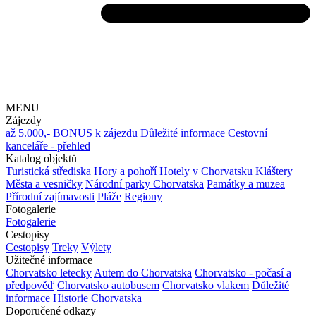
MENU
Zájezdy
až 5.000,- BONUS k zájezdu
Důležité informace
Cestovní
kanceláře - přehled
Katalog objektů
Turistická střediska
Hory a pohoří
Hotely v Chorvatsku
Kláštery
Města a vesničky
Národní parky Chorvatska
Památky a muzea
Přírodní zajímavosti
Pláže
Regiony
Fotogalerie
Fotogalerie
Cestopisy
Cestopisy
Treky
Výlety
Užitečné informace
Chorvatsko letecky
Autem do Chorvatska
Chorvatsko - počasí a
předpověď
Chorvatsko autobusem
Chorvatsko vlakem
Důležité
informace
Historie Chorvatska
Doporučené odkazy