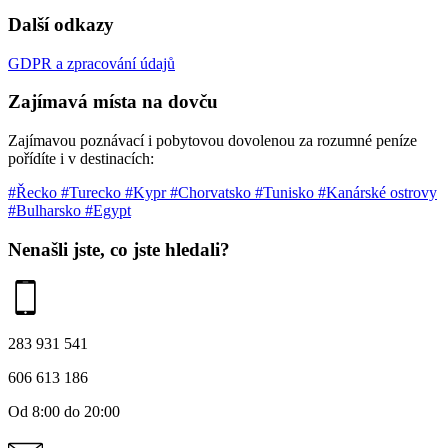
Další odkazy
GDPR a zpracování údajů
Zajímavá místa na dovču
Zajímavou poznávací i pobytovou dovolenou za rozumné peníze
pořídíte i v destinacích:
#Řecko
#Turecko
#Kypr
#Chorvatsko
#Tunisko
#Kanárské ostrovy
#Bulharsko
#Egypt
Nenašli jste, co jste hledali?
283 931 541
606 613 186
Od 8:00 do 20:00